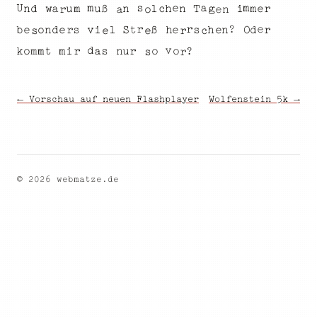
U
m
e
m
s
a
e
ß
n
u
d
m
a
T
u
n
n
r
l
h
w
m
c
g
i
r
o
a
n
e
e
r
r
?
S
s
d
r
e
v
ß
s
e
e
d
h
n
o
i
b
t
n
r
e
h
l
O
e
r
s
c
e
v
d
m
?
t
u
k
i
r
m
a
m
s
o
r
n
o
o
r
s
← Vorschau auf neuen Flashplayer
Wolfenstein 5k →
© 2026 webmatze.de