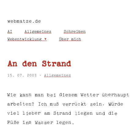
webmatze.de
AI
Allgemeines
Schreiben
Webentwicklung
Über mich
An den Strand
15. 07. 2003 ·
Allgemeines
d
e
r
n
n
ü
a
n
i
e
e
t
W
i
a
b
a
e
m
t
h
u
e
t
p
e
W
b
s
r
m
k
i
e
.
r
i
t
b
n
r
ü
e
n
c
m
t
e
?
d
ß
r
a
ü
i
r
c
e
e
u
I
k
v
s
e
W
h
e
r
g
e
i
e
e
d
n
l
e
a
i
v
n
n
i
u
b
r
m
a
S
d
l
i
d
t
e
l
s
l
n
F
e
e
i
g
s
e
e
ü
ß
r
s
W
a
n
.