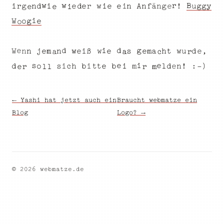
r
w
w
B
n
A
r
d
n
f
g
i
e
ä
y
!
e
e
n
n
w
g
r
g
g
u
i
d
e
i
i
e
e
i
e
i
W
e
o
g
o
e
i
d
d
g
n
e
a
d
w
e
n
W
ß
h
n
m
s
t
w
e
j
u
i
e
m
w
e
,
a
c
r
a
e
i
s
e
b
)
:
e
b
!
s
l
n
i
h
t
d
c
o
i
d
e
t
-
m
i
l
l
m
e
r
r
← Yashi hat jetzt auch ein
Braucht webmatze ein
Blog
Logo? →
© 2026 webmatze.de