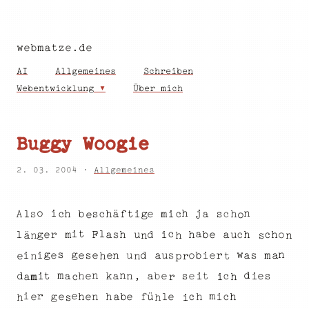
webmatze.de
AI
Allgemeines
Schreiben
Webentwicklung
Über mich
Buggy Woogie
2. 03. 2004 ·
Allgemeines
j
h
n
o
i
s
h
c
a
b
f
ä
m
i
h
c
s
e
A
s
g
c
t
i
l
h
c
o
e
l
c
a
i
t
a
r
o
c
h
h
e
g
F
h
s
i
c
e
d
a
b
l
h
m
u
u
n
n
s
h
ä
n
g
w
s
n
g
e
n
r
s
d
u
e
e
i
m
s
a
i
b
i
o
s
e
a
a
e
u
t
p
h
e
n
r
n
d
n
n
m
e
e
e
t
s
e
t
a
a
a
s
n
b
c
h
k
i
,
i
i
d
c
h
a
m
i
r
e
i
r
m
c
e
f
h
n
g
i
c
h
e
ü
e
h
e
b
a
e
l
h
i
h
h
s