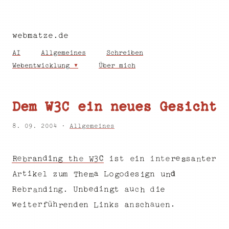
webmatze.de
AI
Allgemeines
Schreiben
Webentwicklung
Über mich
Dem W3C ein neues Gesicht
8. 09. 2004 ·
Allgemeines
i
C
e
d
e
n
t
i
r
i
h
3
t
a
s
t
e
e
s
n
r
a
i
g
n
t
e
n
R
e
r
n
s
b
W
d
i
a
t
o
n
o
h
L
d
m
g
z
s
e
r
l
k
e
u
A
e
u
T
n
m
i
g
e
u
i
n
e
a
.
b
r
d
c
e
g
R
b
U
t
n
d
d
g
n
n
i
i
a
h
r
w
.
a
h
ü
e
n
e
n
e
n
i
u
d
k
h
n
t
a
c
e
n
s
i
f
s
e
r
L