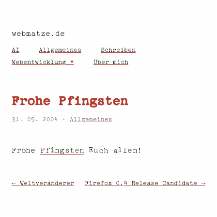
webmatze.de
AI
Allgemeines
Schreiben
Webentwicklung
Über mich
Frohe Pfingsten
31. 05. 2004 ·
Allgemeines
i
l
E
P
!
u
h
e
f
l
g
n
e
e
s
n
r
o
n
F
t
h
a
c
← Weltveränderer
Firefox 0.9 Release Candidate →