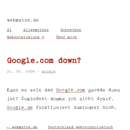
webmatze.de
AI
Allgemeines
Schreiben
Webentwicklung
Über mich
Google.com down?
21. 05. 2006 ·
google
d
d
l
e
a
a
o
s
s
n
G
w
m
s
e
d
n
K
e
n
o
i
o
e
g
.
c
r
g
o
n
a
e
s
d
c
h
Z
d
?
a
c
n
h
t
u
t
e
f
m
o
i
s
k
u
i
t
i
e
m
.
n
i
m
r
g
i
n
h
e
r
u
G
t
e
l
e
e
i
t
o
u
n
f
s
m
t
k
o
n
n
c
.
z
o
.
d
d
o
i
← webmatze.de
Deutschland webtechnologisch