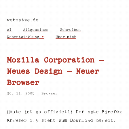
webmatze.de
AI
Allgemeines
Schreiben
Webentwicklung
Über mich
Mozilla Corporation –
Neues Design – Neuer
Browser
30. 11. 2005 ·
Browser
o
l
u
t
r
e
e
s
f
r
f
s
f
e
o
e
F
e
z
i
D
u
e
t
n
x
l
i
i
i
e
H
e
!
r
s
D
e
m
.
s
d
h
o
t
1
.
w
t
r
t
l
o
u
e
w
z
5
b
n
e
e
i
B
o
a
r