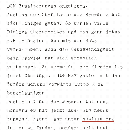
.
b
r
E
M
g
r
u
O
n
e
a
n
i
t
e
e
n
e
g
n
w
t
D
e
o
h
r
s
t
d
s
d
s
ä
f
h
b
l
O
e
e
u
A
B
e
h
e
r
a
w
a
c
r
o
r
c
e
n
n
i
u
e
g
e
S
t
l
o
r
s
v
i
w
s
e
a
i
e
c
g
n
.
i
h
d
e
e
n
t
i
a
b
t
z
e
j
n
a
e
t
g
l
a
D
m
n
e
t
e
n
r
d
ü
b
r
u
a
i
e
k
o
n
a
u
n
e
B
n
i
r
i
b
z
a
m
T
M
.
d
s
e
s
l
.
e
t
e
z
i
e
h
k
n
G
r
e
v
e
i
u
A
c
h
w
g
d
e
c
i
t
s
n
d
c
b
.
i
e
e
s
i
h
n
b
i
s
a
h
r
c
t
B
h
b
c
l
i
e
w
h
i
e
h
r
m
e
s
o
e
e
F
e
1
x
e
r
i
d
r
.
s
S
e
r
w
o
r
.
t
n
r
t
b
v
e
e
5
e
s
v
d
f
o
e
v
n
e
i
a
i
n
u
i
o
a
d
h
j
t
t
z
N
m
m
a
e
t
n
C
g
i
i
c
t
d
e
g
r
r
Z
t
r
ü
o
t
w
c
k
u
ä
udn
und
u
s
z
B
o
V
t
n
u
s
n
h
e
g
b
i
s
.
l
e
n
u
c
e
B
i
t
n
n
h
r
,
s
s
e
u
r
r
c
e
e
t
w
o
h
r
i
D
c
u
o
d
n
n
e
h
e
r
i
o
a
c
u
e
s
t
n
d
e
u
t
t
r
z
n
n
a
j
s
h
e
e
g
z
m
o
i
e
Z
t
M
h
a
t
u
s
h
a
r
l
c
N
u
r
o
.
l
.
e
n
r
i
u
h
e
i
e
n
u
e
s
h
n
e
d
,
t
z
e
d
t
s
i
n
o
r
s
f
t
e
u
i
e
n
r