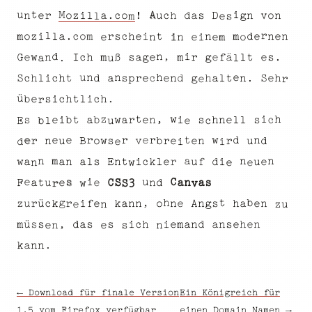
u
A
M
i
t
o
z
c
n
a
c
l
h
o
n
u
a
n
!
D
g
e
d
r
.
o
i
s
v
e
s
m
l
l
r
o
o
z
n
d
h
l
.
m
t
e
i
m
a
s
c
e
i
m
r
n
e
c
n
e
n
i
e
m
e
i
n
o
d
n
,
i
m
h
.
e
s
f
e
e
c
a
g
w
t
I
m
l
g
G
e
ß
n
s
ä
r
.
a
l
u
n
h
n
u
e
i
t
h
.
a
c
h
S
e
l
c
S
d
r
h
h
n
g
e
t
a
c
p
s
e
l
n
d
e
r
ü
h
l
e
b
i
.
i
t
c
h
c
s
r
t
z
i
h
w
,
a
n
s
e
t
s
s
l
e
e
i
a
l
b
i
h
n
b
w
r
c
e
E
b
c
l
u
e
r
e
r
w
e
t
r
e
n
d
u
s
n
o
r
v
r
b
d
e
u
B
r
w
n
e
e
i
d
i
n
n
a
m
n
u
i
r
n
u
f
e
a
a
i
s
t
l
k
e
c
w
n
d
l
a
E
e
e
n
w
s
e
i
C
u
n
s
a
n
a
d
F
t
u
3
a
e
e
C
S
w
S
r
v
g
t
b
,
h
n
ü
a
e
A
o
s
g
e
n
k
a
n
c
r
r
n
u
h
e
i
z
f
k
n
n
u
z
e
s
ü
s
s
e
a
s
,
d
d
h
n
a
i
m
m
s
e
h
i
c
n
a
e
n
s
e
n
n
e
k
n
.
n
a
← Download für finale Version
Ein Königreich für
1.5 vom Firefox verfügbar
einen Domain Namen →