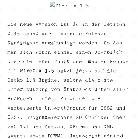
e
r
j
e
i
V
e
n
e
d
s
e
i
n
u
D
i
t
t
e
l
z
r
n
n
s
i
o
a
e
t
Z
n
e
e
e
a
e
e
u
l
R
c
s
h
h
r
d
s
h
e
m
r
c
i
t
e
o
r
d
e
d
n
t
k
n
a
s
n
n
i
o
K
e
ü
o
r
a
t
d
.
g
n
S
d
d
w
i
a
e
a
g
k
i
h
b
i
m
n
i
a
c
l
c
n
Ü
o
n
s
n
n
e
h
a
m
c
e
l
b
r
i
e
e
s
u
m
t
n
o
e
u
ü
i
e
n
F
n
n
i
e
h
e
k
n
e
e
e
t
n
o
a
d
n
c
r
n
b
.
k
e
.
F
f
r
e
x
t
z
D
i
o
5
t
f
e
e
u
a
i
s
r
t
z
j
1
e
d
t
e
i
G
s
e
n
w
e
.
i
c
d
t
e
E
o
k
g
c
,
n
b
l
1
e
8
h
e
e
S
n
ü
r
u
n
o
a
a
v
t
U
t
u
n
d
s
n
d
n
l
a
t
r
e
g
e
t
z
n
r
t
l
s
e
e
e
n
o
t
w
r
.
i
z
t
S
e
r
B
r
e
w
s
.
o
d
n
B
b
e
.
t
e
f
S
r
s
e
S
2
e
t
d
C
v
ü
z
s
r
t
ü
e
r
r
u
u
b
U
n
g
n
n
t
e
s
m
G
a
r
C
b
S
g
a
k
e
r
r
S
r
b
f
e
e
e
,
o
ü
2
D
i
i
r
r
3
a
m
p
n
F
.
1
S
X
X
1
s
u
m
M
G
V
v
,
a
s
L
d
r
d
u
o
a
n
n
C
n
p
w
r
S
t
t
e
,
H
M
T
L
o
D
n
s
s
i
udn
und
J
a
a
e
v
c
E
v
i