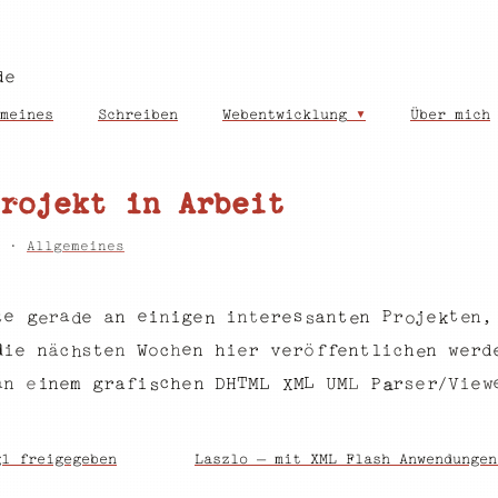
de
meines
Schreiben
Webentwicklung
Über mich
rojekt in Arbeit
4 ·
Allgemeines
e
P
t
e
a
s
i
e
a
n
t
r
n
e
,
t
n
n
t
e
g
r
e
i
j
e
r
a
n
i
n
g
e
o
e
n
s
k
d
e
e
d
e
v
e
d
e
h
t
h
r
w
c
n
n
W
e
r
c
n
ä
i
e
s
t
r
n
n
i
ö
o
i
e
h
c
f
f
l
h
e
c
T
a
L
e
h
H
n
e
m
e
U
e
i
M
e
D
L
V
M
s
L
g
a
i
r
P
n
f
r
/
w
i
n
r
M
X
s
a
g1 freigegeben
Laszlo – mit XML Flash Anwendungen