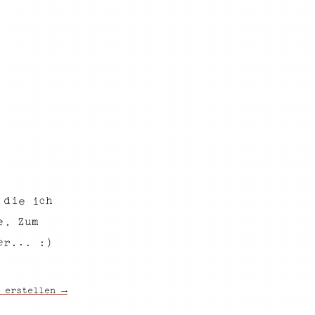
c
h
d
i
e
i
m
u
Z
e
.
e
.
.
r
:
.
)
 erstellen →