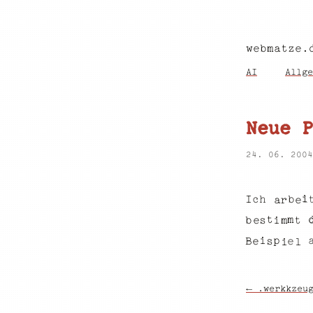
webmatze.
AI
Allge
Neue P
24. 06. 200
i
I
h
c
b
a
e
r
t
m
b
i
s
t
m
e
i
p
s
e
B
e
l
i
← .werkkzeu