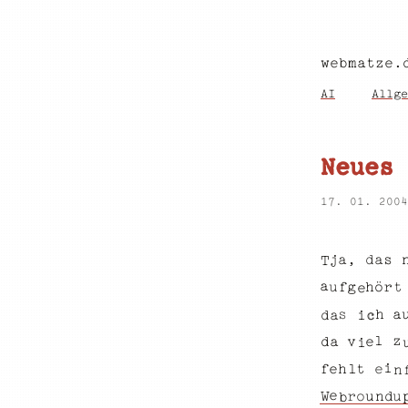
webmatze.
AI
Allge
Neues 
17. 01. 200
a
s
d
a
,
j
T
a
u
f
h
g
r
ö
t
e
s
a
h
i
d
a
c
z
l
v
e
a
d
i
i
e
t
e
f
h
l
n
e
u
r
o
u
n
W
d
b