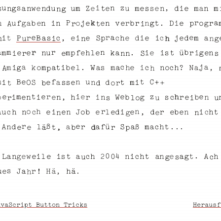
,
i
z
n
s
u
a
d
m
e
e
w
u
d
m
Z
a
s
u
m
e
e
u
s
g
i
m
e
e
n
n
s
n
n
n
t
g
n
k
r
P
a
b
b
.
o
a
n
g
i
r
g
e
r
e
u
D
n
g
i
t
o
v
j
n
e
r
f
n
p
n
e
e
r
i
t
A
a
e
r
e
B
d
e
c
j
i
c
c
e
m
t
,
e
i
d
a
P
e
i
h
e
r
i
a
p
s
S
n
i
m
g
n
u
h
a
r
n
r
b
m
h
r
f
g
s
u
i
a
p
e
m
l
k
n
m
e
.
e
e
ü
e
n
i
i
e
t
r
n
S
n
s
i
e
c
a
a
j
b
t
l
,
e
W
c
c
s
m
a
h
i
N
e
.
i
g
?
k
n
m
m
a
h
o
a
a
i
o
A
p
h
m
e
f
u
C
n
B
t
S
e
t
d
+
m
O
s
e
i
i
a
s
n
b
r
o
+
d
t
e
z
h
i
t
e
e
e
m
r
e
p
i
r
n
e
i
b
g
h
W
s
i
r
e
c
n
b
,
n
e
n
u
u
s
r
l
i
o
r
n
h
o
i
e
b
e
l
e
d
c
o
t
a
r
h
u
J
b
e
i
n
c
e
n
c
i
,
e
h
n
e
d
n
n
g
e
r
e
ß
r
h
ü
m
t
A
d
S
c
a
ß
n
a
f
.
a
.
a
.
l
e
e
r
ä
p
b
,
d
t
0
.
c
w
a
4
n
t
i
s
g
e
h
a
a
n
l
c
t
g
i
e
2
h
A
h
n
a
e
0
t
i
L
e
g
c
u
s
s
,
a
r
H
.
J
ä
u
h
ä
e
!
h
avaScript Button Tricks
Herausf