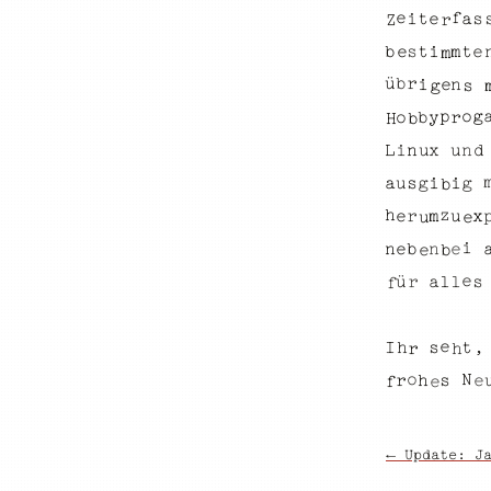
e
f
e
i
a
t
s
Z
r
t
e
t
i
b
m
s
e
m
r
ü
b
i
n
e
s
g
o
p
g
y
o
b
r
H
b
L
n
x
n
u
i
d
u
a
s
g
g
i
i
u
b
z
h
u
x
e
r
m
e
u
i
n
e
n
b
e
e
b
e
l
l
s
a
ü
r
f
e
s
t
I
h
,
h
r
o
N
h
s
r
e
f
e
← Update: J