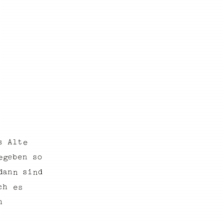
l
A
t
s
e
o
e
n
s
e
b
e
g
i
a
s
n
d
d
n
n
h
c
e
s
n