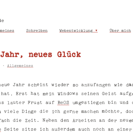
de
meines
Schreiben
Webentwicklung
Über mich
Jahr, neues Glück
4 ·
Allgemeines
a
e
e
r
e
r
w
n
a
s
J
a
z
e
n
e
f
i
a
t
n
u
h
d
u
i
h
n
n
d
i
g
o
e
w
e
s
c
f
a
w
o
h
e
t
E
s
n
g
e
s
h
n
G
i
i
u
a
r
t
i
a
e
t
n
e
d
s
s
n
.
i
W
m
t
u
e
i
u
e
n
t
s
m
t
r
n
F
b
n
d
u
S
e
a
u
f
u
O
g
e
s
B
r
t
i
a
l
u
g
e
s
c
e
ö
i
e
c
r
m
d
d
e
g
,
c
e
l
h
t
h
i
o
a
n
D
v
g
h
i
e
m
e
e
n
i
e
u
n
b
N
e
u
i
.
d
e
c
n
n
e
t
i
e
n
i
r
e
d
d
a
h
e
n
n
e
b
f
e
a
Z
t
e
e
r
A
r
o
e
e
u
a
n
h
c
i
a
ß
c
n
h
n
S
i
e
c
m
a
e
i
s
i
e
z
t
t
h
p
u
d
r
e
e