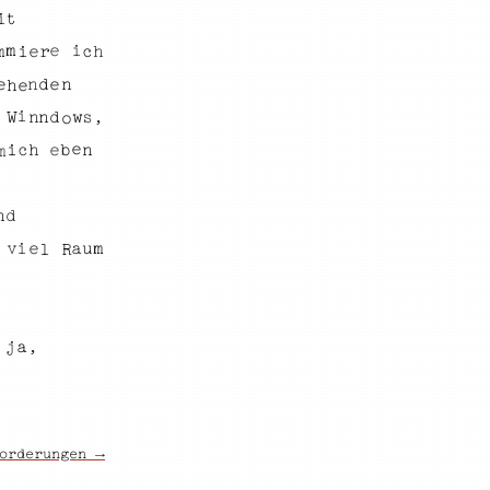
t
i
e
i
m
c
m
h
i
e
r
e
n
d
n
e
h
e
i
n
d
s
,
n
W
w
o
e
n
b
e
c
h
i
m
d
n
a
i
u
m
v
e
R
l
,
j
a
orderungen →