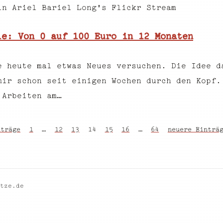
in Ariel Bariel Long's Flickr Stream
ie: Von 0 auf 100 Euro in 12 Monaten
e heute mal etwas Neues versuchen. Die Idee d
mir schon seit einigen Wochen durch den Kopf.
 Arbeiten am…
nträge
1
…
12
13
14
15
16
…
64
neuere Einträ
tze.de