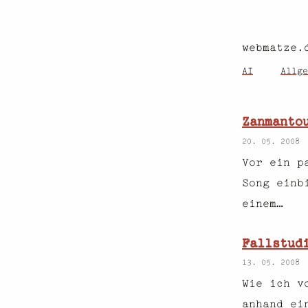
webmatze.
AI
Allge
Zanmanto
20. 05. 2008
Vor ein p
Song einb
einem…
Fallstud
13. 05. 2008
Wie ich v
anhand ei