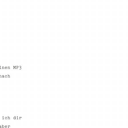
inen MP3
nach
 ich dir
aber