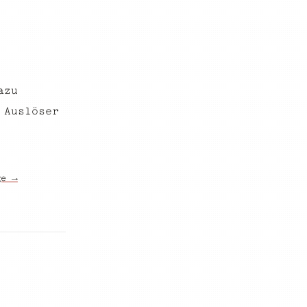
azu
 Auslöser
ge →