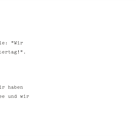
ie: "Wir
tertag!".
ir haben
ee und wir