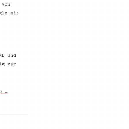
 von
gle mit
ML und
ig gar
ge →