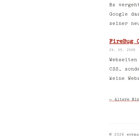
Es vergeh
Google da
seiner ne
FireBug 
24. 05. 2006
Webseiten
CSS, sond
keine Web
← ältere Ei
© 2026 webma