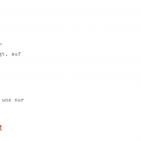
r
gt, auf
 uns nur
?