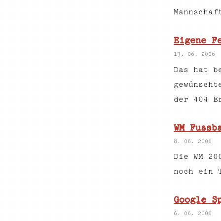
Mannschaf
Eigene F
13. 06. 2006
Das hat b
gewünscht
der 404 E
WM Fussb
8. 06. 2006
Die WM 20
noch ein 
Google S
6. 06. 2006