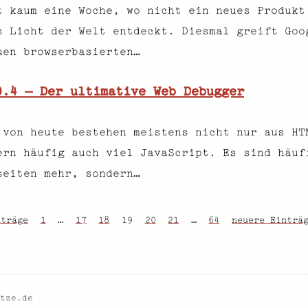
t kaum eine Woche, wo nicht ein neues Produkt
s Licht der Welt entdeckt. Diesmal greift Goo
uen browserbasierten…
0.4 – Der ultimative Web Debugger
 von heute bestehen meistens nicht nur aus HT
ern häufig auch viel JavaScript. Es sind häuf
seiten mehr, sondern…
nträge
1
…
17
18
19
20
21
…
64
neuere Einträ
tze.de