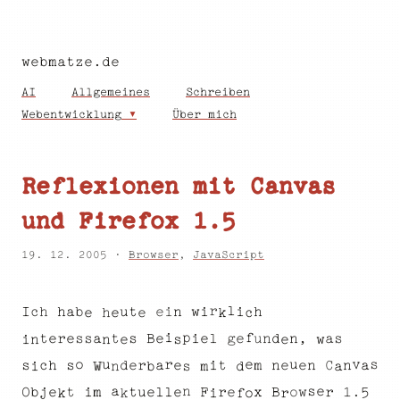
webmatze.de
AI
Allgemeines
Schreiben
Webentwicklung
Über mich
Reflexionen mit Canvas
und Firefox 1.5
19. 12. 2005 ·
Browser
,
JavaScript
l
r
i
i
I
h
h
a
n
i
w
c
h
t
e
u
b
c
h
k
e
e
e
i
p
f
r
s
t
e
s
e
n
s
e
l
n
t
a
s
g
B
e
e
a
d
i
u
,
e
w
i
n
n
e
s
e
u
o
v
u
s
r
e
C
e
h
n
n
i
s
r
t
d
a
e
c
a
e
m
n
s
a
b
s
i
W
d
n
m
s
a
n
e
O
e
t
u
r
1
j
F
e
l
l
o
i
w
x
t
5
e
m
.
e
b
r
B
f
o
k
i
k
r