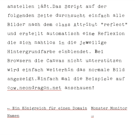
c
ä
n
ß
u
f
t
s
.
t
l
l
a
e
a
r
i
e
n
e
s
r
a
t
D
d
S
p
l
d
a
u
n
d
l
g
i
f
o
s
c
h
e
u
e
l
r
f
n
n
e
t
e
e
h
l
t
h
c
c
a
i
e
S
i
c
t
l
a
r
t
d
l
r
"
n
c
t
e
c
h
e
t
d
e
m
e
b
i
B
"
l
s
f
s
r
A
a
u
e
t
a
t
c
d
r
l
t
e
m
i
n
x
i
u
l
e
f
t
o
h
R
n
a
s
u
n
e
o
e
i
l
s
e
i
a
e
w
o
n
e
s
i
i
e
d
e
i
i
j
g
s
l
h
i
c
t
d
l
h
n
e
B
i
b
e
r
r
d
n
e
i
r
l
t
u
e
e
d
e
n
n
f
i
g
b
t
.
a
H
n
e
t
e
n
w
h
n
d
u
r
a
n
s
t
e
t
B
ü
C
z
n
s
i
o
i
s
v
e
r
r
t
n
c
a
e
i
a
w
d
n
i
a
i
d
e
m
l
l
B
o
n
s
e
i
e
t
w
a
f
n
h
h
d
e
r
r
r
i
c
l
g
E
e
e
m
.
f
n
c
t
h
i
a
u
a
i
d
a
e
p
f
z
i
s
i
i
B
l
n
e
a
e
g
e
d
o
c
a
n
r
a
u
n
n
n
g
.
c
!
e
a
o
t
e
n
e
n
s
o
w
h
.
← Ein Königreich für einen Domain
Monster Monitor
Namen
→