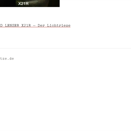
ED LENSER X21R – Der Lichtriese
tze.de