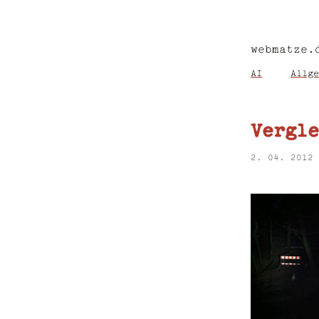
webmatze.
AI
Allge
Vergle
2. 04. 2012