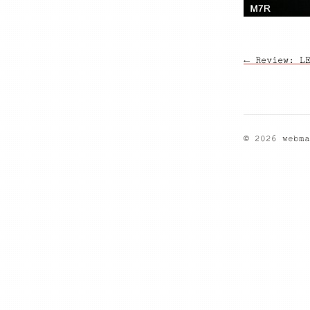
← Review: L
© 2026 webma