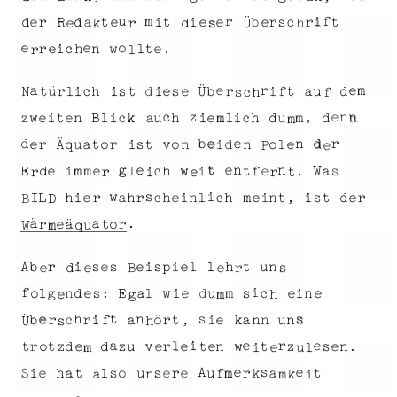
u
m
i
r
f
t
s
c
d
r
e
r
t
b
i
t
e
d
a
e
e
i
r
e
R
r
Ü
e
k
d
s
h
o
e
e
n
w
c
e
r
i
.
t
e
l
h
r
l
r
e
e
a
m
i
t
b
s
c
f
i
d
u
h
e
a
s
d
Ü
t
ü
l
N
i
t
r
r
e
i
h
f
c
s
n
z
n
c
e
,
c
z
l
c
w
h
h
u
m
i
t
d
k
e
B
e
e
n
u
i
i
d
m
l
i
a
m
d
e
d
r
n
e
b
u
t
o
o
r
d
s
q
v
i
t
Ä
a
r
e
e
l
o
n
i
n
e
P
n
e
g
t
W
e
n
a
m
s
i
h
c
E
e
.
f
t
i
w
d
e
l
m
e
r
e
r
i
r
t
i
s
w
i
t
e
c
h
h
h
s
,
i
e
c
n
d
e
t
L
l
r
i
a
n
h
r
I
r
m
i
e
D
B
ä
a
.
e
r
ä
o
r
t
m
q
W
u
l
e
A
i
b
l
i
n
s
t
e
r
u
i
p
s
s
e
h
r
e
s
d
B
e
e
i
f
s
g
l
d
i
l
c
n
n
E
w
s
o
e
:
a
e
i
e
d
e
m
u
m
e
g
h
h
s
t
e
s
n
r
c
e
ö
t
a
u
b
r
a
i
n
n
,
n
r
f
k
i
Ü
s
h
r
l
e
e
a
i
e
r
z
v
.
z
r
u
n
s
d
t
d
n
e
t
o
t
z
t
w
e
e
e
m
i
e
l
u
s
e
e
A
e
f
e
m
h
s
e
r
u
i
l
s
S
r
o
a
a
t
t
u
k
n
i
m
a
k