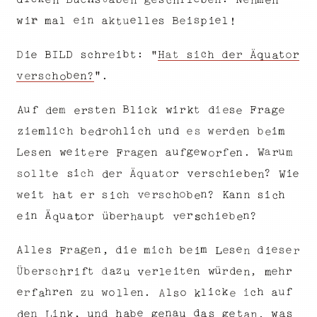
i
c
.
t
k
e
d
b
i
m
u
a
e
b
N
B
c
e
s
e
e
g
s
n
e
r
e
n
n
c
h
n
h
n
e
r
e
e
s
p
i
s
i
a
k
l
w
m
l
e
l
a
u
B
l
i
e
i
!
t
c
:
b
H
I
h
s
u
e
B
q
L
t
h
c
i
d
r
i
D
t
o
e
D
e
"
r
t
r
s
a
Ä
i
a
"
b
e
h
?
r
v
c
n
.
s
e
o
u
B
a
i
s
r
e
e
m
k
s
c
l
t
r
e
t
i
g
i
F
f
e
n
A
d
k
w
d
r
e
e
i
n
c
i
l
m
n
w
r
e
u
d
i
b
r
h
b
s
z
e
h
d
o
i
e
m
c
l
h
e
e
d
e
u
u
e
g
e
a
a
n
e
f
g
L
n
w
s
t
f
e
n
e
a
.
r
r
i
r
w
m
e
W
F
e
r
e
o
h
?
i
t
e
r
t
i
e
s
q
o
e
Ä
c
l
u
r
e
e
b
l
r
i
a
c
s
o
h
s
v
e
W
d
n
o
e
n
w
a
n
h
h
b
a
c
i
s
?
e
t
i
s
e
s
K
n
c
h
r
v
r
t
e
h
i
c
e
Ä
n
n
r
u
e
r
o
?
h
c
r
e
b
a
i
t
i
u
a
b
e
ü
p
h
q
e
t
s
v
l
e
g
m
e
n
r
b
e
i
e
e
d
e
s
m
l
s
A
c
i
d
e
a
s
e
,
h
n
i
r
F
L
i
z
ü
e
c
e
s
e
d
r
r
t
r
b
e
,
Ü
h
t
n
d
r
w
a
f
i
e
r
h
n
m
e
u
v
i
l
e
k
h
l
u
n
c
f
i
h
r
.
i
f
o
e
n
u
z
c
w
l
a
r
e
l
o
k
a
A
l
s
e
n
d
a
e
d
b
h
u
n
e
i
e
u
n
w
g
g
e
a
s
a
s
n
a
t
,
k
L
n
a
d
,