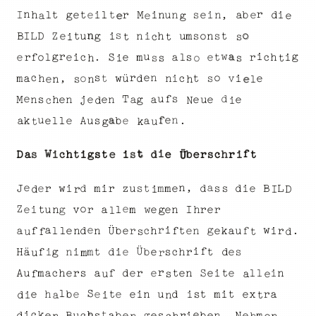
r
n
i
u
l
,
e
I
n
i
r
g
s
t
b
t
i
e
e
n
l
a
n
d
t
e
h
M
i
a
e
e
g
e
n
o
s
g
u
s
D
o
L
h
m
Z
I
n
t
n
s
t
e
B
i
u
i
t
t
c
i
s
a
u
g
g
r
i
w
e
l
e
e
c
S
i
r
f
c
.
m
i
e
a
o
s
t
h
l
r
h
s
s
o
i
s
t
r
o
n
e
c
s
o
c
m
a
i
s
t
e
t
i
ü
v
w
d
n
h
,
e
l
n
s
n
e
h
s
T
u
e
f
d
s
e
M
n
e
a
n
n
j
e
e
g
e
e
u
a
h
d
c
i
N
a
e
f
n
u
e
e
k
s
a
l
b
A
u
l
e
.
a
k
u
g
t
t
f
i
W
d
c
i
h
g
s
t
e
i
t
i
b
h
s
c
r
r
D
e
s
s
a
t
e
i
Ü
,
e
n
a
z
e
m
d
e
t
B
L
i
m
u
e
d
s
d
s
i
r
i
r
J
m
w
s
I
d
r
i
D
e
Z
o
r
a
r
l
v
e
e
e
n
r
i
u
e
I
m
g
n
w
g
t
h
l
i
r
e
w
g
a
n
Ü
f
c
r
n
u
r
l
d
t
a
k
e
i
f
b
a
e
f
e
h
e
n
l
.
s
f
d
t
u
Ü
f
i
n
e
r
m
s
h
e
g
H
e
ä
d
t
s
i
b
t
f
i
c
d
i
r
m
u
r
l
S
i
u
c
a
e
e
d
n
A
l
i
e
n
e
s
e
h
r
f
a
r
m
e
t
t
a
e
s
u
f
l
S
x
m
e
e
h
e
d
a
u
e
r
t
n
e
i
b
i
e
t
i
t
s
d
n
t
i
i
a
h