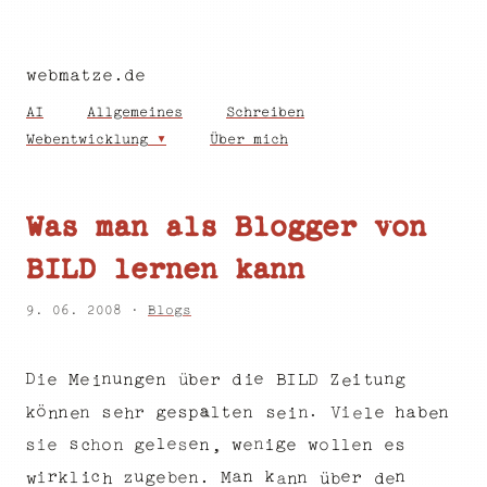
webmatze.de
AI
Allgemeines
Schreiben
Webentwicklung
Über mich
Was man als Blogger von
BILD lernen kann
9. 06. 2008 ·
Blogs
n
e
D
n
e
u
i
D
M
e
d
Z
g
i
r
u
g
n
e
b
e
n
I
t
B
i
L
ü
i
e
.
a
ö
n
g
k
n
t
p
e
l
n
h
n
a
r
s
e
i
s
n
s
e
e
b
V
e
n
e
l
e
i
h
e
e
e
g
l
s
n
s
n
e
w
e
g
o
e
n
e
s
l
h
o
i
s
i
e
e
w
l
c
n
,
r
k
n
a
n
c
u
e
e
g
.
l
r
k
M
e
z
i
n
n
i
b
a
w
e
d
b
n
h
ü