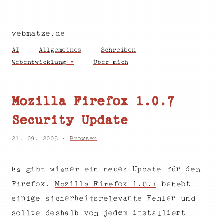
webmatze.de
AI
Allgemeines
Schreiben
Webentwicklung
Über mich
Mozilla Firefox 1.0.7
Security Update
21. 09. 2005 ·
Browser
i
d
e
r
e
U
g
e
n
a
d
s
t
e
e
p
w
n
i
i
E
t
e
ü
d
r
b
u
f
s
n
e
e
7
x
r
l
.
i
o
z
.
f
l
o
M
b
1
x
e
F
b
t
.
i
F
f
i
e
h
o
a
e
0
r
e
r
g
r
h
n
e
i
F
n
e
i
s
e
h
u
e
e
e
v
s
l
r
a
n
e
e
h
c
d
t
i
i
t
l
i
i
r
e
t
l
e
e
t
o
t
d
s
a
o
j
e
l
s
v
a
b
e
s
l
n
m
d
l
h
l
n