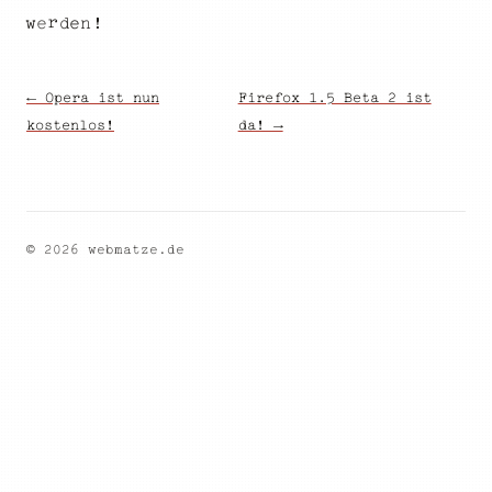
r
n
w
e
e
!
d
← Opera ist nun
Firefox 1.5 Beta 2 ist
kostenlos!
da! →
© 2026 webmatze.de