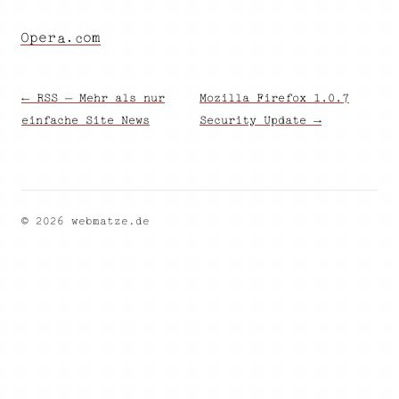
p
o
.
r
O
e
m
a
c
← RSS – Mehr als nur
Mozilla Firefox 1.0.7
einfache Site News
Security Update →
© 2026 webmatze.de