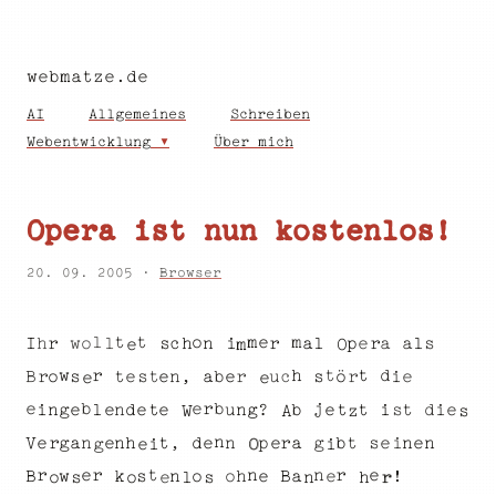
webmatze.de
AI
Allgemeines
Schreiben
Webentwicklung
Über mich
Opera ist nun kostenlos!
20. 09. 2005 ·
Browser
l
m
m
o
e
t
t
p
I
w
a
r
c
a
e
l
o
n
a
r
s
l
h
l
s
h
i
r
e
O
m
r
t
w
t
d
h
o
ö
b
s
t
e
B
c
a
,
u
e
r
n
e
e
s
i
r
r
t
s
e
e
e
e
r
b
b
j
i
n
?
e
d
t
d
n
e
g
l
i
g
e
n
t
i
u
e
b
e
e
t
s
t
z
s
A
W
n
e
n
b
n
p
h
e
g
n
V
a
d
a
g
s
n
t
r
t
,
n
e
e
e
e
i
r
i
e
O
g
i
t
r
r
e
e
r
n
n
h
o
s
n
B
w
e
o
B
k
a
e
!
s
h
l
o
n
o
r
e
s