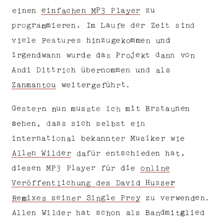
u
e
P
z
i
n
c
3
P
a
e
n
r
f
e
e
e
n
l
n
a
M
i
h
y
.
a
e
r
m
r
L
t
d
d
n
r
i
i
e
m
g
a
p
o
u
e
s
e
n
i
e
I
Z
r
m
f
e
z
m
n
l
v
a
e
u
e
n
u
e
e
e
m
t
d
h
g
s
r
n
i
F
i
u
k
o
a
o
j
d
e
i
g
r
r
n
t
a
e
n
n
P
d
n
u
d
d
w
r
v
w
n
s
k
a
e
o
n
t
m
o
n
ü
t
i
h
d
l
b
D
u
n
d
n
e
e
i
m
A
c
r
n
s
i
a
r
t
Z
n
.
r
a
a
h
o
e
m
n
ü
i
u
w
e
t
r
g
e
f
t
e
t
i
n
G
e
r
u
u
E
s
c
m
t
n
e
m
a
s
e
s
i
t
n
n
t
h
r
s
u
n
s
s
c
t
n
e
e
,
d
e
n
s
h
s
l
i
h
s
e
s
a
i
b
i
n
t
u
l
t
e
s
e
M
i
k
a
o
i
e
k
n
b
e
n
n
r
n
e
r
a
r
w
i
a
t
,
n
s
c
e
l
a
f
d
l
W
r
e
h
d
t
n
ü
i
h
n
i
r
e
e
l
A
d
t
a
e
i
r
i
l
e
y
e
r
l
P
ü
d
f
i
s
d
e
e
a
n
o
e
M
3
P
n
n
s
i
H
r
e
c
V
n
ö
f
f
n
e
i
s
d
t
e
r
u
a
g
h
s
v
u
d
e
D
l
e
g
l
e
i
s
.
e
e
x
i
e
e
v
r
r
u
n
e
z
e
i
P
n
r
S
w
y
n
d
e
R
n
m
s
d
c
s
a
g
m
e
i
t
n
d
s
l
e
d
l
l
a
n
e
l
i
i
o
h
B
a
l
W
A
n
r
h
t