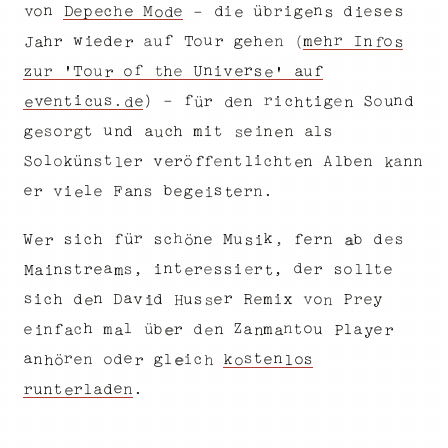
n
n
b
i
ü
d
r
c
e
g
e
M
e
o
e
h
p
-
s
i
v
e
d
e
s
D
o
e
e
i
s
d
e
u
r
w
f
o
h
r
u
m
o
e
d
e
h
h
e
g
I
a
n
r
T
n
i
e
f
(
a
r
s
J
n
f
r
i
U
u
u
s
T
h
z
o
o
v
f
e
r
'
u
t
e
a
'
e
r
i
s
n
e
r
f
-
)
e
o
r
n
.
S
i
g
u
n
e
t
i
d
v
e
c
u
c
n
d
t
ü
h
e
d
u
s
s
n
r
m
o
t
l
h
d
e
i
g
g
t
i
a
n
c
a
n
e
u
s
e
t
i
l
k
c
e
r
f
n
s
t
ü
n
S
a
v
n
e
n
o
t
A
e
o
h
ö
b
r
n
n
e
l
f
l
e
k
l
b
s
e
l
r
e
e
g
v
s
n
n
e
r
.
i
F
a
e
i
e
t
r
k
h
f
c
s
u
h
s
n
f
r
d
n
b
M
e
e
c
W
i
,
ü
e
s
r
i
a
e
s
ö
a
d
n
t
,
s
o
s
s
e
r
n
e
r
i
r
,
r
s
s
i
t
t
e
e
l
e
l
e
i
M
a
m
t
a
s
r
n
i
D
u
d
x
P
i
e
y
v
e
R
r
m
s
o
d
e
h
c
v
H
s
e
i
n
l
h
n
Z
o
l
f
a
r
e
u
n
t
c
m
a
b
d
e
m
ü
n
a
y
e
a
i
r
e
n
a
P
e
r
n
t
s
a
n
d
k
e
e
l
i
n
o
g
s
c
o
ö
o
r
l
e
h
h
e
r
n
l
d
.
a
u
r
n
t
e