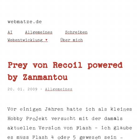
webmatze.de
AI
Allgemeines
Schreiben
Webentwicklung
Über mich
Prey von Recoil powered
by Zanmantou
20. 01. 2009 ·
Allgemeines
h
k
a
o
i
n
t
e
s
n
n
r
r
e
l
a
i
l
V
J
s
e
t
i
c
e
h
i
h
e
g
a
n
e
a
j
h
t
b
b
t
d
a
y
s
k
r
m
m
d
t
l
r
e
c
o
u
r
e
P
i
H
s
e
v
o
-
i
g
i
a
e
l
h
v
V
l
n
u
e
l
e
o
l
c
a
s
a
e
u
b
k
n
h
s
t
r
F
n
o
n
u
e
F
e
l
s
e
e
m
a
n
h
s
4
5
i
d
s
s
e
s
s
w
g
-
o
e
r