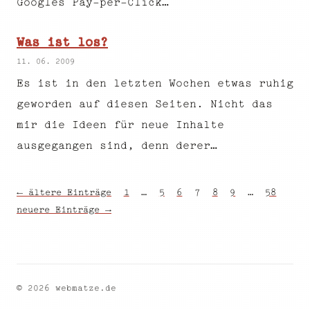
Googles Pay-per-Click…
Was ist los?
11. 06. 2009
Es ist in den letzten Wochen etwas ruhig
geworden auf diesen Seiten. Nicht das
mir die Ideen für neue Inhalte
ausgegangen sind, denn derer…
← ältere Einträge
1
…
5
6
7
8
9
…
58
neuere Einträge →
© 2026 webmatze.de